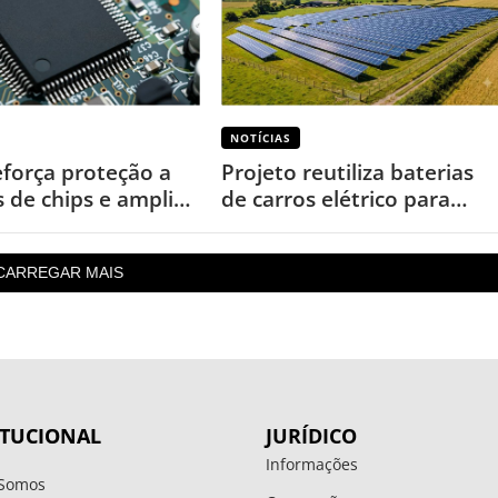
NOTÍCIAS
eforça proteção a
Projeto reutiliza baterias
s de chips e amplia
de carros elétrico para
s por cópias
garantir energia em áreas
rurais
CARREGAR MAIS
ITUCIONAL
JURÍDICO
Informações
Somos