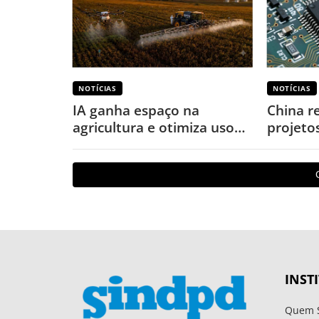
NOTÍCIAS
NOTÍCIAS
IA ganha espaço na
China r
agricultura e otimiza uso
projeto
de defensivos
puniçõe
INST
Quem 