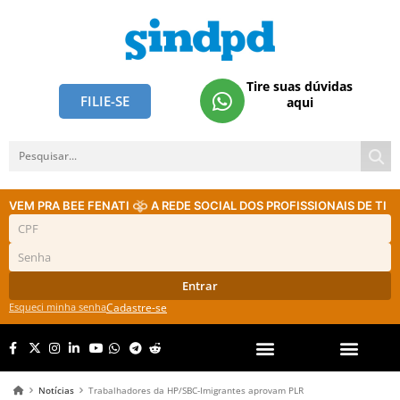
Tire suas dúvidas
FILIE-SE
aqui
VEM PRA BEE FENATI
A REDE SOCIAL DOS PROFISSIONAIS DE TI
Entrar
Esqueci minha senha
Cadastre-se
Notícias
Trabalhadores da HP/SBC-Imigrantes aprovam PLR