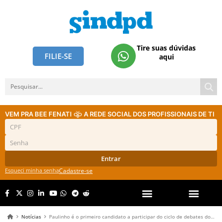
Tire suas dúvidas
FILIE-SE
aqui
VEM PRA BEE FENATI
A REDE SOCIAL DOS PROFISSIONAIS DE TI
Entrar
Esqueci minha senha
Cadastre-se
Notícias
Paulinho é o primeiro candidato a participar do ciclo de debates do sindpd