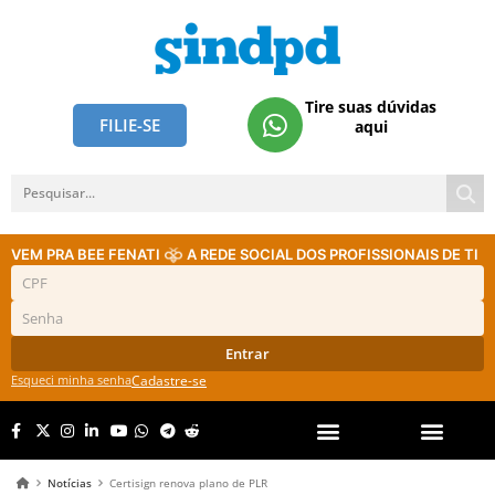
Tire suas dúvidas
FILIE-SE
aqui
VEM PRA BEE FENATI
A REDE SOCIAL DOS PROFISSIONAIS DE TI
Entrar
Esqueci minha senha
Cadastre-se
Notícias
Certisign renova plano de PLR