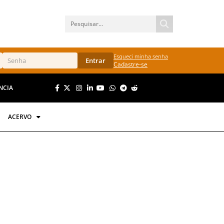
Esqueci minha senha
Entrar
Cadastre-se
NCIA
ACERVO