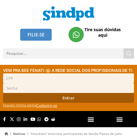
Tire suas dúvidas
FILIE-SE
aqui
VEM PRA BEE FENATI
A REDE SOCIAL DOS PROFISSIONAIS DE TI
Entrar
Esqueci minha senha
Cadastre-se
Notícias
“Intocáveis” emociona participantes da Sessão Pipoca de julho