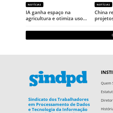
NOTÍCIAS
NOTÍCIAS
IA ganha espaço na
China r
agricultura e otimiza uso
projeto
de defensivos
puniçõe
INST
Quem 
Estatut
Sindicato dos Trabalhadores
Diretor
em Processamento de Dados
e Tecnologia da Informação
Históri