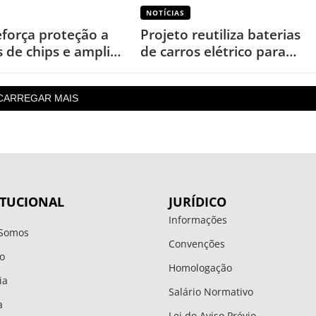
NOTÍCIAS
eforça proteção a
Projeto reutiliza baterias
s de chips e amplia
de carros elétrico para
s por cópias
garantir energia em áreas
rurais
CARREGAR MAIS
ITUCIONAL
JURÍDICO
Informações
Somos
Convenções
o
Homologação
ia
Salário Normativo
a
Lei do Aviso Prévio