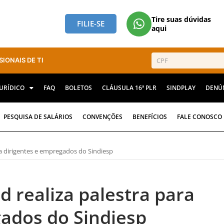
Tire suas dúvidas
FILIE-SE
aqui
SIONAIS DE TI
JURÍDICO
FAQ
BOLETOS
CLÁUSULA 16ª PLR
SINDPLAY
DENÚ
PESQUISA DE SALÁRIOS
CONVENÇÕES
BENEFÍCIOS
FALE CONOSCO
ra dirigentes e empregados do Sindiesp
d realiza palestra para
gados do Sindiesp