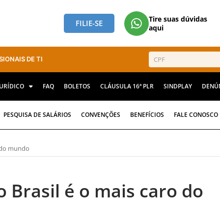
Tire suas dúvidas
FILIE-SE
aqui
SIONAIS DE TI
JURÍDICO
FAQ
BOLETOS
CLÁUSULA 16ª PLR
SINDPLAY
DENÚ
PESQUISA DE SALÁRIOS
CONVENÇÕES
BENEFÍCIOS
FALE CONOSCO
o do mundo
 Brasil é o mais caro do