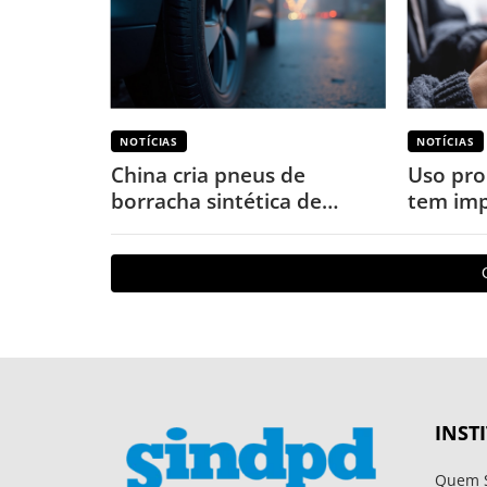
NOTÍCIAS
NOTÍCIAS
China cria pneus de
Uso pro
borracha sintética de
tem imp
terras-raras para veículos
o corpo
elétricos
INST
Quem 