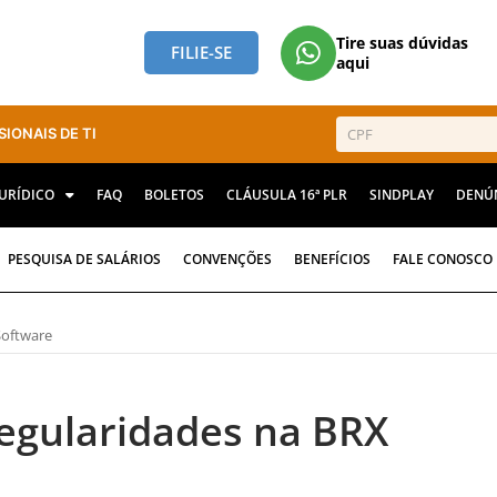
Tire suas dúvidas
FILIE-SE
aqui
SIONAIS DE TI
JURÍDICO
FAQ
BOLETOS
CLÁUSULA 16ª PLR
SINDPLAY
DENÚ
PESQUISA DE SALÁRIOS
CONVENÇÕES
BENEFÍCIOS
FALE CONOSCO
Software
regularidades na BRX