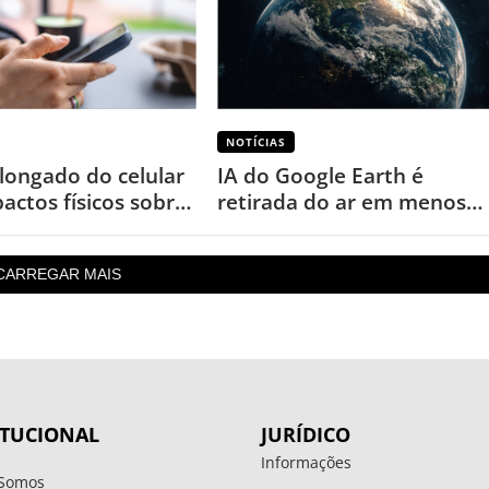
NOTÍCIAS
longado do celular
IA do Google Earth é
actos físicos sobre
retirada do ar em menos
de um dia após uso
inesperado
CARREGAR MAIS
ITUCIONAL
JURÍDICO
Informações
Somos