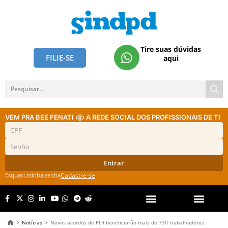
Tire suas dúvidas
FILIE-SE
aqui
VEM PRA BEE FENATI
A REDE SOCIAL DOS PROFISSIONAIS DE TI
Entrar
Esqueci minha senha
Cadastre-se
Notícias
Novos acordos de PLR beneficiarão mais de 730 trabalhadores