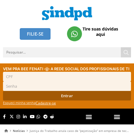
Tire suas dúvidas
FILIE-SE
aqui
VEM PRA BEE FENATI
A REDE SOCIAL DOS PROFISSIONAIS DE TI
Entrar
Esqueci minha senha
Cadastre-se
Notícias
Justiça do Trabalho anula caso de “pejotização” em empresa de tecnologia