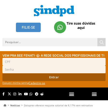
Tire suas dúvidas
FILIE-SE
aqui
VEM PRA BEE FENATI
A REDE SOCIAL DOS PROFISSIONAIS DE TI
Entrar
Esqueci minha senha
Cadastre-se
Notícias
Dataprev oferece reajuste salarial de 8,17% sem retroativo