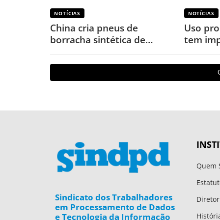
NOTÍCIAS
NOTÍCIAS
China cria pneus de
Uso pro
borracha sintética de
tem imp
terras-raras para veículos
o corpo
elétricos
INST
Quem 
Estatut
Sindicato dos Trabalhadores
Diretor
em Processamento de Dados
e Tecnologia da Informação
Históri