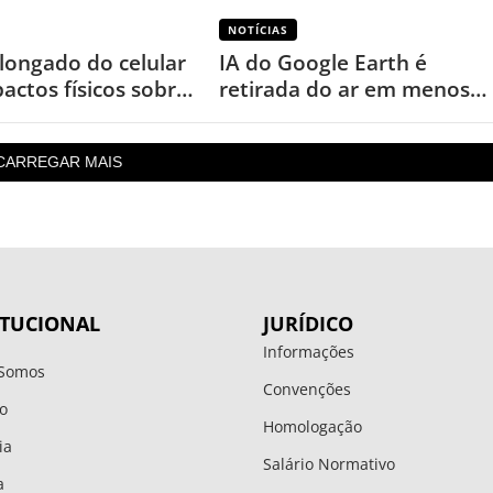
NOTÍCIAS
longado do celular
IA do Google Earth é
actos físicos sobre
retirada do ar em menos
de um dia após uso
inesperado
CARREGAR MAIS
ITUCIONAL
JURÍDICO
Informações
Somos
Convenções
o
Homologação
ia
Salário Normativo
a