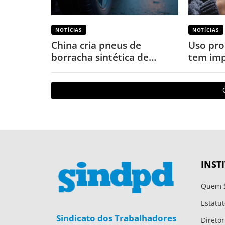
NOTÍCIAS
NOTÍCIAS
China cria pneus de
Uso pro
borracha sintética de
tem imp
terras-raras para veículos
o corpo
elétricos
INST
Quem 
Estatut
Sindicato dos Trabalhadores
Diretor