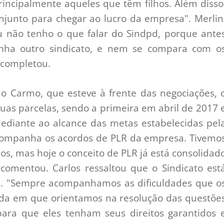
rincipalmente aqueles que têm filhos. Além disso
junto para chegar ao lucro da empresa". Merlin
u não tenho o que falar do Sindpd, porque ante
nha outro sindicato, e nem se compara com o
, completou.
do Carmo, que esteve à frente das negociações, 
as parcelas, sendo a primeira em abril de 2017 
diante ao alcance das metas estabelecidas pel
companha os acordos de PLR da empresa. Tivemo
os, mas hoje o conceito de PLR já está consolidad
omentou. Carlos ressaltou que o Sindicato est
s. "Sempre acompanhamos as dificuldades que o
da em que orientamos na resolução das questõe
para que eles tenham seus direitos garantidos 