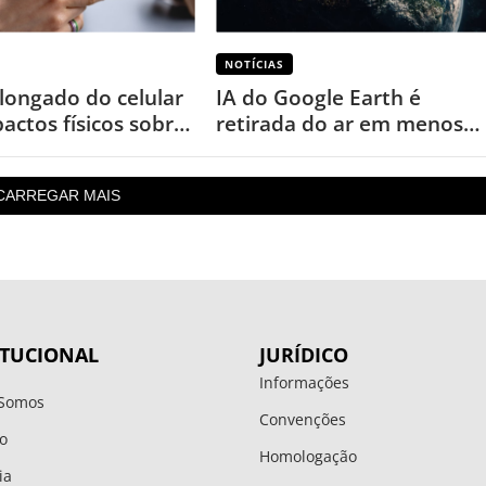
NOTÍCIAS
longado do celular
IA do Google Earth é
actos físicos sobre
retirada do ar em menos
de um dia após uso
inesperado
CARREGAR MAIS
ITUCIONAL
JURÍDICO
Informações
Somos
Convenções
o
Homologação
ia