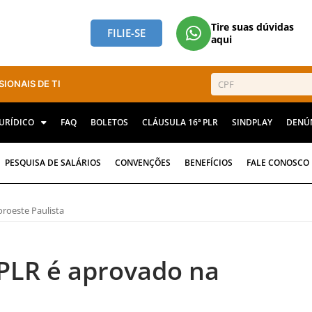
Tire suas dúvidas
FILIE-SE
aqui
SIONAIS DE TI
JURÍDICO
FAQ
BOLETOS
CLÁUSULA 16ª PLR
SINDPLAY
DENÚ
PESQUISA DE SALÁRIOS
CONVENÇÕES
BENEFÍCIOS
FALE CONOSCO
roeste Paulista
PLR é aprovado na