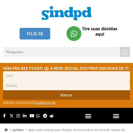
Tire suas dúvidas
FILIE-SE
aqui
VEM PRA BEE FENATI
A REDE SOCIAL DOS PROFISSIONAIS DE TI
Entrar
Esqueci minha senha
Cadastre-se
Jurídico
Após ação movida pelo Sindpd, ex-funcionário da Consoft recebe direitos trabalhistas