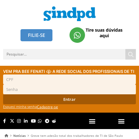
Tire suas dúvidas
FILIE-SE
aqui
VEM PRA BEE FENATI
A REDE SOCIAL DOS PROFISSIONAIS DE TI
Entrar
Esqueci minha senha
Cadastre-se
Notícias
Greve tem adesão total dos trabalhadores de TI de São Paulo