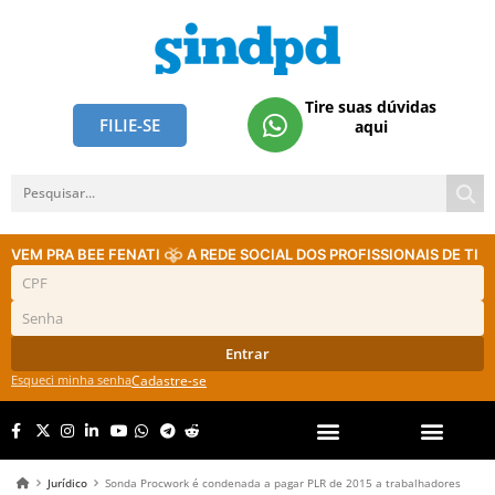
Tire suas dúvidas
FILIE-SE
aqui
VEM PRA BEE FENATI
A REDE SOCIAL DOS PROFISSIONAIS DE TI
Entrar
Esqueci minha senha
Cadastre-se
Jurídico
Sonda Procwork é condenada a pagar PLR de 2015 a trabalhadores