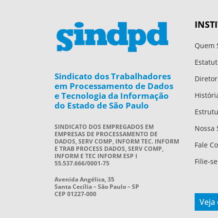
INST
Quem 
Estatut
Sindicato dos Trabalhadores
Diretor
em Processamento de Dados
e Tecnologia da Informação
Históri
do Estado de São Paulo
Estrut
SINDICATO DOS EMPREGADOS EM
Nossa 
EMPRESAS DE PROCESSAMENTO DE
DADOS, SERV COMP, INFORM TEC. INFORM
Fale C
E TRAB PROCESS DADOS, SERV COMP,
INFORM E TEC INFORM ESP I
Filie-se
55.537.666/0001-75
Avenida Angélica, 35
Santa Cecília – São Paulo – SP
CEP 01227-000
Veja