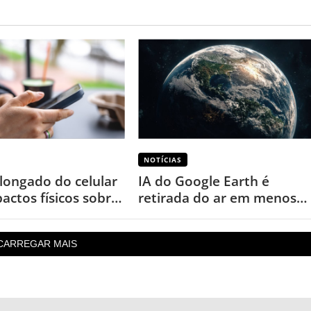
NOTÍCIAS
longado do celular
IA do Google Earth é
actos físicos sobre
retirada do ar em menos
de um dia após uso
inesperado
CARREGAR MAIS