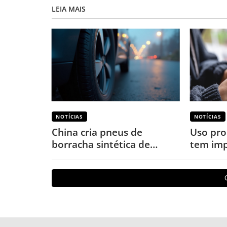
LEIA MAIS
NOTÍCIAS
NOTÍCIAS
China cria pneus de
Uso pro
borracha sintética de
tem imp
terras-raras para veículos
o corpo
elétricos