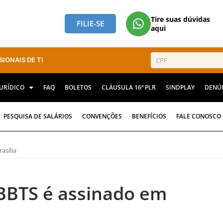
Tire suas dúvidas
FILIE-SE
aqui
SIONAIS DE TI
JURÍDICO
FAQ
BOLETOS
CLÁUSULA 16ª PLR
SINDPLAY
DENÚ
PESQUISA DE SALÁRIOS
CONVENÇÕES
BENEFÍCIOS
FALE CONOSCO
asília
 BBTS é assinado em