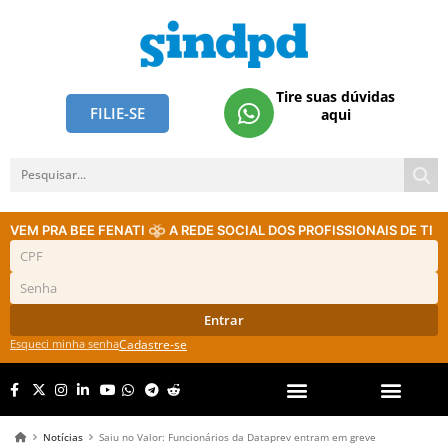
Tire suas dúvidas
FILIE-SE
aqui
VEM PRA BEE FENATI
A REDE SOCIAL DOS PROFISSIONAIS DE TI
Entrar
Esqueci minha senha
Cadastre-se
Notícias
Saiu no Valor: Funcionários da Dataprev entram em greve