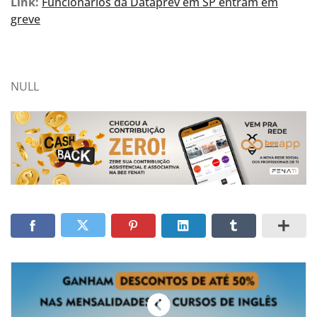
Link:
Funcionários da Dataprev em SP entram em
greve
NULL