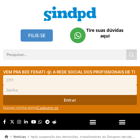
Tire suas dúvidas
FILIE-SE
aqui
VEM PRA BEE FENATI
A REDE SOCIAL DOS PROFISSIONAIS DE TI
Entrar
Esqueci minha senha
Cadastre-se
Notícias
Após suspensão das demissões, trabalhadores da Dataprev decidem suspender greve