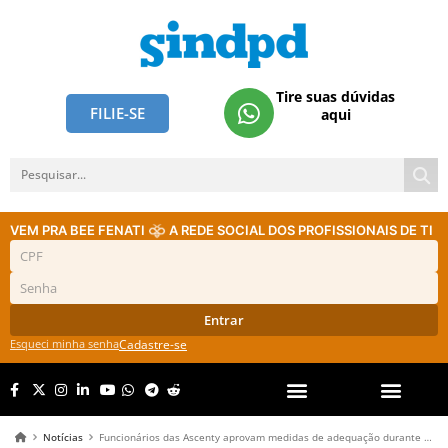
Tire suas dúvidas
FILIE-SE
aqui
VEM PRA BEE FENATI
A REDE SOCIAL DOS PROFISSIONAIS DE TI
Entrar
Esqueci minha senha
Cadastre-se
Notícias
Funcionários das Ascenty aprovam medidas de adequação durante pandemia