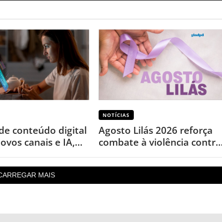
NOTÍCIAS
de conteúdo digital
Agosto Lilás 2026 reforça
ovos canais e IA,
combate à violência contra
 levantamento
a mulher nos 20 anos da
Lei Maria da Penha
CARREGAR MAIS