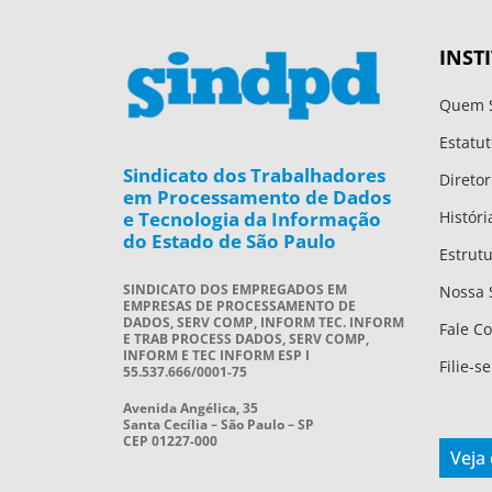
INST
Quem 
Estatut
Sindicato dos Trabalhadores
Diretor
em Processamento de Dados
e Tecnologia da Informação
Históri
do Estado de São Paulo
Estrut
SINDICATO DOS EMPREGADOS EM
Nossa 
EMPRESAS DE PROCESSAMENTO DE
DADOS, SERV COMP, INFORM TEC. INFORM
Fale C
E TRAB PROCESS DADOS, SERV COMP,
INFORM E TEC INFORM ESP I
Filie-se
55.537.666/0001-75
Avenida Angélica, 35
Santa Cecília – São Paulo – SP
CEP 01227-000
Veja