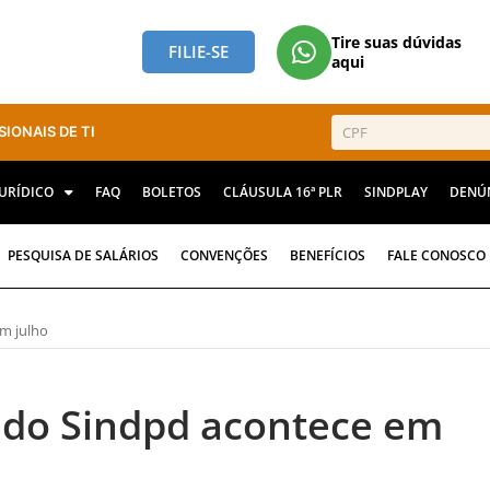
Tire suas dúvidas
FILIE-SE
aqui
SIONAIS DE TI
JURÍDICO
FAQ
BOLETOS
CLÁUSULA 16ª PLR
SINDPLAY
DENÚ
PESQUISA DE SALÁRIOS
CONVENÇÕES
BENEFÍCIOS
FALE CONOSCO
em julho
a do Sindpd acontece em