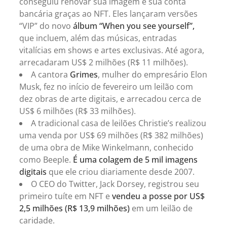
conseguiu renovar sua imagem e sua conta
bancária graças ao NFT. Eles lançaram versões
“VIP” do novo
álbum “When you see yourself”,
que incluem, além das músicas, entradas
vitalícias em shows e artes exclusivas. Até agora,
arrecadaram US$ 2 milhões (R$ 11 milhões).
A cantora
Grimes
, mulher do empresário Elon
Musk, fez no início de fevereiro um leilão com
dez obras de arte digitais, e arrecadou cerca de
US$ 6 milhões (R$ 33 milhões).
A tradicional casa de leilões Christie’s realizou
uma venda por US$ 69 milhões (R$ 382 milhões)
de uma obra de Mike Winkelmann, conhecido
como Beeple.
É uma colagem de 5 mil imagens
digitais
que ele criou diariamente desde 2007.
O CEO do Twitter, Jack Dorsey, registrou seu
primeiro tuíte em NFT e
vendeu a posse por US$
2,5 milhões (R$ 13,9 milhões)
em um leilão de
caridade.