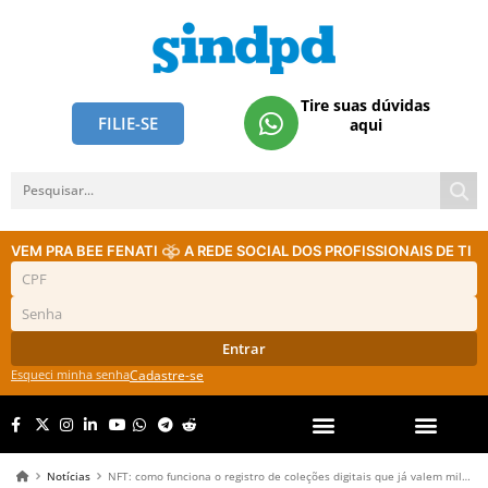
Tire suas dúvidas
FILIE-SE
aqui
VEM PRA BEE FENATI
A REDE SOCIAL DOS PROFISSIONAIS DE TI
Entrar
Esqueci minha senha
Cadastre-se
Notícias
NFT: como funciona o registro de coleções digitais que já valem milhões de dólares