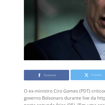
X Twitter
Facebook
O ex-ministro Ciro Gomes (PDT) critic
governo Bolsonaro durante live da h
nesta segunda-feira (05). “Em uma soc