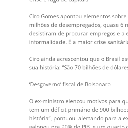
Ciro Gomes apontou elementos sobre a
milhões de desempregados, quase 6 m
desistiram de procurar empregos e a e
informalidade. É a maior crise sanitária,
Ciro ainda acrescentou que o Brasil e
sua história: “São 70 bilhões de dólares
‘Desgoverno’ fiscal de Bolsonaro
O ex-ministro elencou motivos para q
tem um déficit primário de 900 bilhões
história”, pontuou, alertando para a ex
galopou pra 90% do PIB, e um quarto 