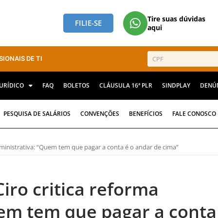
Tire suas dúvidas
FILIE-SE
aqui
SIONAIS DE TI
JURÍDICO
FAQ
BOLETOS
CLÁUSULA 16ª PLR
SINDPLAY
DENÚ
PESQUISA DE SALÁRIOS
CONVENÇÕES
BENEFÍCIOS
FALE CONOSCO
dministrativa: “Quem tem que pagar a conta é o andar de cima”
iro critica reforma
uem tem que pagar a conta