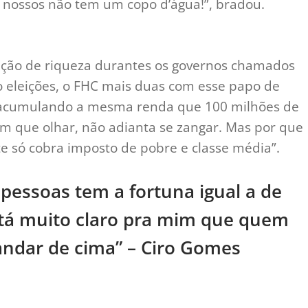
s nossos não tem um copo d’água!”, bradou.
ção de riqueza durantes os governos chamados
ro eleições, o FHC mais duas com esse papo de
s acumulando a mesma renda que 100 milhões de
tem que olhar, não adianta se zangar. Mas por que
te só cobra imposto de pobre e classe média”.
essoas tem a fortuna igual a de
, tá muito claro pra mim que quem
andar de cima” – Ciro Gomes