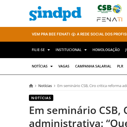
VEM PRA BEE FENATI
A REDE SOCIAL DOS PROFIS
FILIE-SE
INSTITUCIONAL
HOMOLOGAÇÃO
NOTÍCIAS
VAGAS
CAMPANHA SALARIAL
PLR
Notícias
Em seminário CSB, Ciro critica reforma a
NOTÍCIAS
Em seminário CSB, C
administrativa: “Q