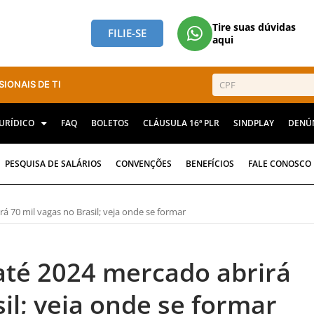
Tire suas dúvidas
FILIE-SE
aqui
SIONAIS DE TI
JURÍDICO
FAQ
BOLETOS
CLÁUSULA 16ª PLR
SINDPLAY
DENÚ
PESQUISA DE SALÁRIOS
CONVENÇÕES
BENEFÍCIOS
FALE CONOSCO
rá 70 mil vagas no Brasil; veja onde se formar
 até 2024 mercado abrirá
il; veja onde se formar