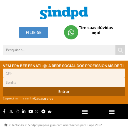
Tire suas dúvidas
FILIE-SE
aqui
VEM PRA BEE FENATI
A REDE SOCIAL DOS PROFISSIONAIS DE TI
Entrar
Esqueci minha senha
Cadastre-se
Notícias
Sindpd prepara guia com orientações para Copa 2022