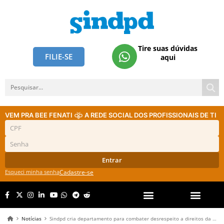
Tire suas dúvidas
FILIE-SE
aqui
VEM PRA BEE FENATI
A REDE SOCIAL DOS PROFISSIONAIS DE TI
Entrar
Esqueci minha senha
Cadastre-se
Notícias
Sindpd cria departamento para combater desrespeito a direitos da Convenção e práticas antissindicais