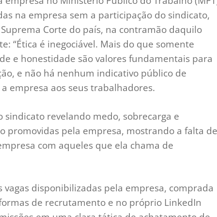
 empresa no Ministério Público do Trabalho (MPT
as na empresa sem a participação do sindicato,
a Suprema Corte do país, na contramão daquilo
e: “Ética é inegociável. Mais do que somente
ade e honestidade são valores fundamentais para
ação, e não há nenhum indicativo público de
z a empresa aos seus trabalhadores.
 sindicato revelando medo, sobrecarga e
o promovidas pela empresa, mostrando a falta d
a empresa com aqueles que ela chama de
as vagas disponibilizadas pela empresa, comprada
formas de recrutamento e no próprio LinkedIn
emissões em uma clara tática de achatamento de