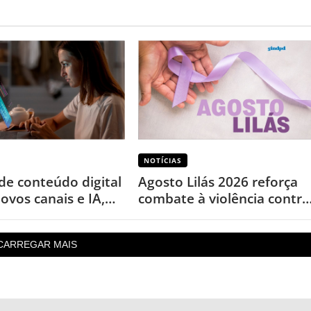
NOTÍCIAS
de conteúdo digital
Agosto Lilás 2026 reforça
ovos canais e IA,
combate à violência contra
 levantamento
a mulher nos 20 anos da
Lei Maria da Penha
CARREGAR MAIS