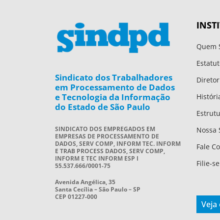
INST
Quem 
Estatut
Sindicato dos Trabalhadores
Diretor
em Processamento de Dados
e Tecnologia da Informação
Históri
do Estado de São Paulo
Estrut
SINDICATO DOS EMPREGADOS EM
Nossa 
EMPRESAS DE PROCESSAMENTO DE
DADOS, SERV COMP, INFORM TEC. INFORM
Fale C
E TRAB PROCESS DADOS, SERV COMP,
INFORM E TEC INFORM ESP I
Filie-se
55.537.666/0001-75
Avenida Angélica, 35
Santa Cecília – São Paulo – SP
CEP 01227-000
Veja