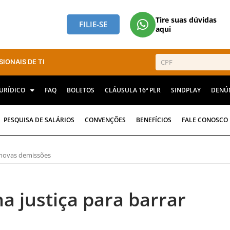
Tire suas dúvidas
FILIE-SE
aqui
SIONAIS DE TI
JURÍDICO
FAQ
BOLETOS
CLÁUSULA 16ª PLR
SINDPLAY
DENÚ
PESQUISA DE SALÁRIOS
CONVENÇÕES
BENEFÍCIOS
FALE CONOSCO
 novas demissões
a justiça para barrar