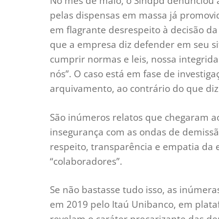
No mês de maio, o Sindpd denunciou a
pelas dispensas em massa já promovid
em flagrante desrespeito à decisão d
que a empresa diz defender em seu sit
cumprir normas e leis, nossa integrid
nós”. O caso está em fase de investig
arquivamento, ao contrário do que di
São inúmeros relatos que chegaram ao
insegurança com as ondas de demissã
respeito, transparência e empatia d
“colaboradores”.
Se não bastasse tudo isso, as inúmer
em 2019 pelo Itaú Unibanco, em plata
revelam o caráter precarizante das d