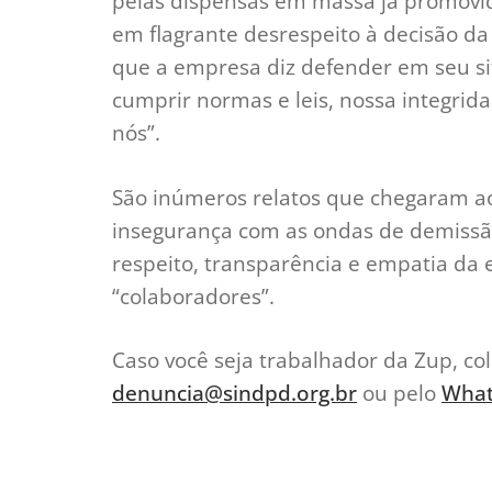
pelas dispensas em massa já promovid
em flagrante desrespeito à decisão d
que a empresa diz defender em seu sit
cumprir normas e leis, nossa integrid
nós”.
São inúmeros relatos que chegaram ao
insegurança com as ondas de demissã
respeito, transparência e empatia d
“colaboradores”.
Caso você seja trabalhador da Zup, co
denuncia@sindpd.org.br
ou pelo
What