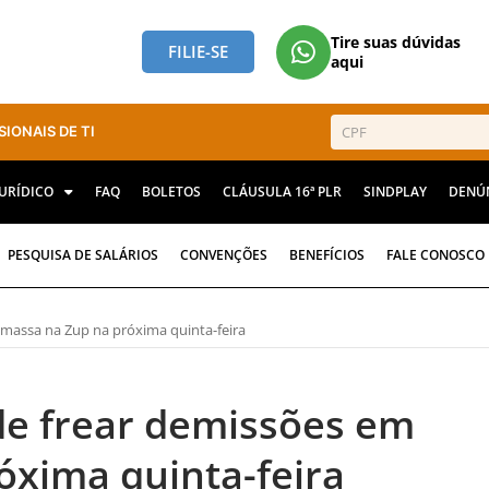
Tire suas dúvidas
FILIE-SE
aqui
SIONAIS DE TI
JURÍDICO
FAQ
BOLETOS
CLÁUSULA 16ª PLR
SINDPLAY
DENÚ
PESQUISA DE SALÁRIOS
CONVENÇÕES
BENEFÍCIOS
FALE CONOSCO
 massa na Zup na próxima quinta-feira
de frear demissões em
óxima quinta-feira