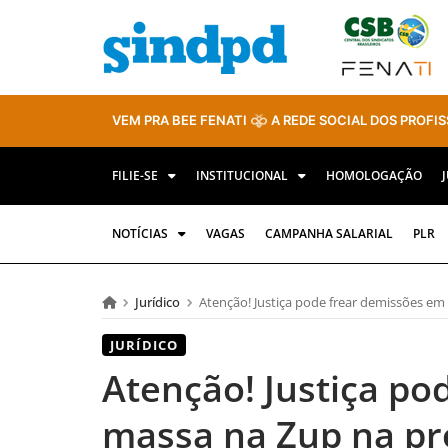
VEM PRA BEE FENATI
A REDE SOCIAL DOS PROFIS
FILIE-SE
INSTITUCIONAL
HOMOLOGAÇÃO
NOTÍCIAS
VAGAS
CAMPANHA SALARIAL
PLR
Jurídico
Atenção! Justiça pode frear demissões em
JURÍDICO
Atenção! Justiça po
massa na Zup na pr