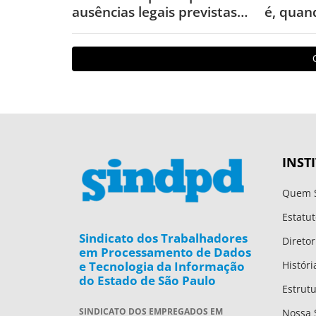
ausências legais previstas
é, quand
na CLT; conheça prazos e
fazer p
condições
direitos
INST
Quem 
Estatut
Sindicato dos Trabalhadores
Diretor
em Processamento de Dados
e Tecnologia da Informação
Históri
do Estado de São Paulo
Estrut
SINDICATO DOS EMPREGADOS EM
Nossa 