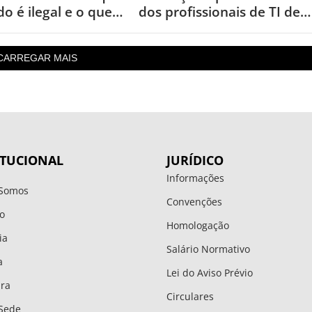
o é ilegal e o que
dos profissionais de TI de
ara proteger seus
São Paulo!
CARREGAR MAIS
ITUCIONAL
JURÍDICO
Informações
Somos
Convenções
o
Homologação
ia
Salário Normativo
a
Lei do Aviso Prévio
ura
Circulares
Sede