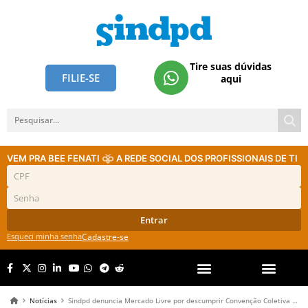
Tire suas dúvidas
FILIE-SE
aqui
VEM PRA BEE FENATI
A REDE SOCIAL DOS PROFISSIONAIS DE TI
Entrar
Esqueci minha senha
Cadastre-se
Notícias
Sindpd denuncia Mercado Livre por descumprir Convenção Coletiva de Trabalho