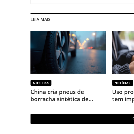
LEIA MAIS
NOTÍCIAS
NOTÍCIAS
China cria pneus de
Uso pro
borracha sintética de
tem imp
terras-raras para veículos
o corpo
elétricos