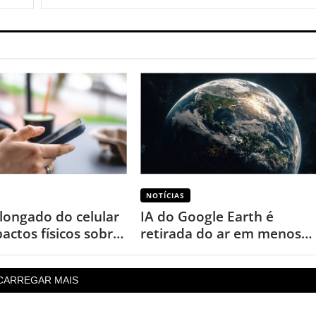
NOTÍCIAS
longado do celular
IA do Google Earth é
actos físicos sobre
retirada do ar em menos
de um dia após uso
inesperado
CARREGAR MAIS