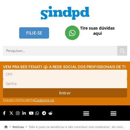
Tire suas dúvidas
FILIE-SE
aqui
VEM PRA BEE FENATI
A REDE SOCIAL DOS PROFISSIONAIS DE TI
Entrar
Esqueci minha senha
Cadastre-se
Notícias
‘Não é justo se beneficiar e não contribuir com sindicatos’, diz ministro do Trabalho