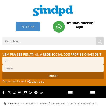
Tire suas dúvidas
FILIE-SE
aqui
VEM PRA BEE FENATI
A REDE SOCIAL DOS PROFISSIONAIS DE TI
Entrar
Esqueci minha senha
Cadastre-se
Notícias
Combate a Scammers é tema de debate entre profissionais de TI