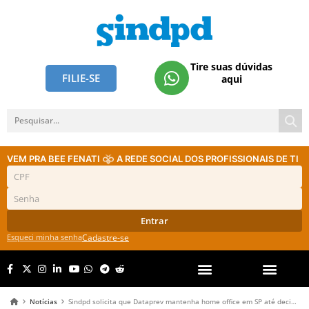
Tire suas dúvidas
FILIE-SE
aqui
VEM PRA BEE FENATI
A REDE SOCIAL DOS PROFISSIONAIS DE TI
Entrar
Esqueci minha senha
Cadastre-se
Notícias
Sindpd solicita que Dataprev mantenha home office em SP até decisão judicial