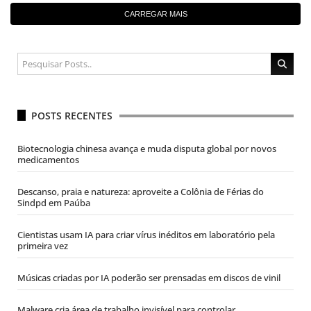
CARREGAR MAIS
POSTS RECENTES
Biotecnologia chinesa avança e muda disputa global por novos
medicamentos
Descanso, praia e natureza: aproveite a Colônia de Férias do
Sindpd em Paúba
Cientistas usam IA para criar vírus inéditos em laboratório pela
primeira vez
Músicas criadas por IA poderão ser prensadas em discos de vinil
Malware cria área de trabalho invisível para controlar