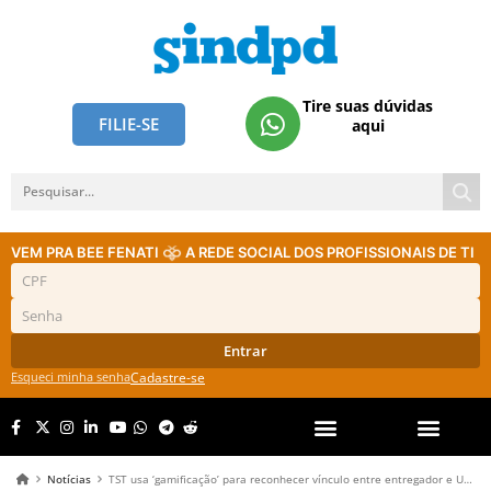
Tire suas dúvidas
FILIE-SE
aqui
VEM PRA BEE FENATI
A REDE SOCIAL DOS PROFISSIONAIS DE TI
Entrar
Esqueci minha senha
Cadastre-se
Notícias
TST usa ‘gamificação’ para reconhecer vínculo entre entregador e Uber