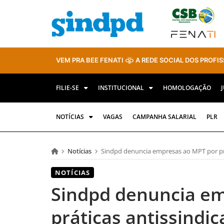
VEM PRA BEE FENATI
A REDE SOCIAL DOS PROFIS
FILIE-SE
INSTITUCIONAL
HOMOLOGAÇÃO
NOTÍCIAS
VAGAS
CAMPANHA SALARIAL
PLR
Notícias
Sindpd denuncia empresas ao MPT por prát
NOTÍCIAS
Sindpd denuncia e
práticas antissindic