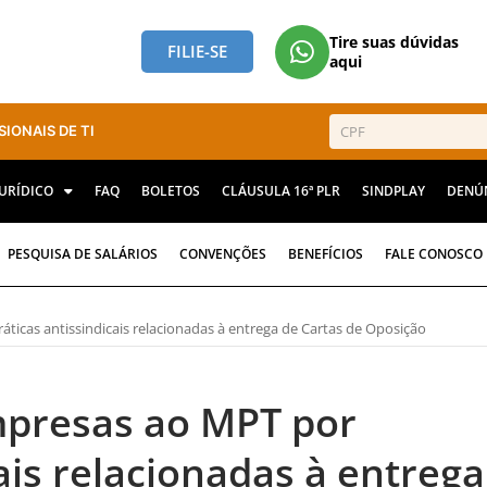
Tire suas dúvidas
FILIE-SE
aqui
SIONAIS DE TI
JURÍDICO
FAQ
BOLETOS
CLÁUSULA 16ª PLR
SINDPLAY
DENÚ
PESQUISA DE SALÁRIOS
CONVENÇÕES
BENEFÍCIOS
FALE CONOSCO
icas antissindicais relacionadas à entrega de Cartas de Oposição
mpresas ao MPT por
ais relacionadas à entrega