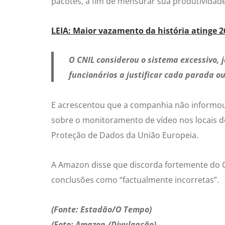
pacotes, a fim de mensurar sua produtividad
LEIA: Maior vazamento da história atinge 26 
O CNIL considerou o sistema excessivo, 
funcionários a justificar cada parada o
E acrescentou que a companhia não informou
sobre o monitoramento de vídeo nos locais de
Proteção de Dados da União Europeia.
A Amazon disse que discorda fortemente do CN
conclusões como “factualmente incorretas”.
(Fonte: Estadão/O Tempo)
(Foto: Amazon /Divulgação)