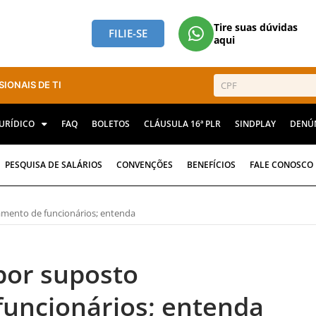
Tire suas dúvidas
FILIE-SE
aqui
SIONAIS DE TI
JURÍDICO
FAQ
BOLETOS
CLÁUSULA 16ª PLR
SINDPLAY
DENÚ
PESQUISA DE SALÁRIOS
CONVENÇÕES
BENEFÍCIOS
FALE CONOSCO
mento de funcionários; entenda
por suposto
uncionários; entenda