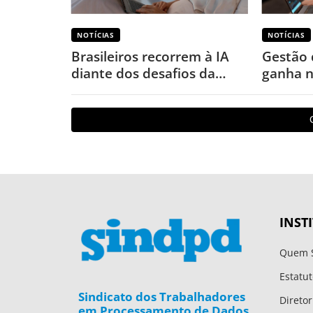
NOTÍCIAS
NOTÍCIAS
Brasileiros recorrem à IA
Gestão 
diante dos desafios da
ganha n
saúde mental, revela
aponta
pesquisa
INST
Quem 
Estatut
Sindicato dos Trabalhadores
Diretor
em Processamento de Dados