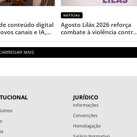
NOTÍCIAS
de conteúdo digital
Agosto Lilás 2026 reforça
ovos canais e IA,
combate à violência contra
 levantamento
a mulher nos 20 anos da
Lei Maria da Penha
CARREGAR MAIS
ITUCIONAL
JURÍDICO
Informações
Somos
Convenções
o
Homologação
ia
Salário Normativo