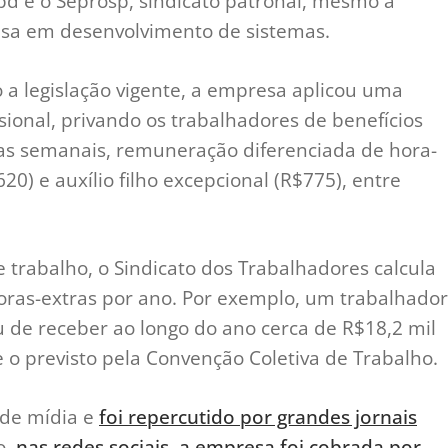
pd e o Seprosp, sindicato patronal, mesmo a
a em desenvolvimento de sistemas.
 a legislação vigente, a empresa aplicou uma
sional, privando os trabalhadores de benefícios
as semanais, remuneração diferenciada de hora-
20) e auxílio filho excepcional (R$775), entre
 trabalho, o Sindicato dos Trabalhadores calcula
ras-extras por ano. Por exemplo, um trabalhador
 de receber ao longo do ano cerca de R$18,2 mil
 o previsto pela Convenção Coletiva de Trabalho.
nde mídia e
foi repercutido por grandes jornais
o,
nas redes sociais, a empresa foi cobrada por