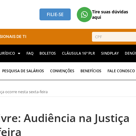
Tire suas dúvidas
FILIE-SE
aqui
SIONAIS DE TI
JURÍDICO
FAQ
BOLETOS
CLÁUSULA 16ª PLR
SINDPLAY
DENÚ
PESQUISA DE SALÁRIOS
CONVENÇÕES
BENEFÍCIOS
FALE CONOSCO
ça ocorre nesta sexta-feira
vre: Audiência na Justiça
feira