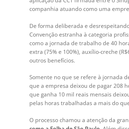
aplicação da CCT firmada entre o Sind
companhia atuando como uma empres
De forma deliberada e desrespeitando
Convenção estranha à categoria profis
como a jornada de trabalho de 40 hor
extra (75% e 100%), auxílio-creche (R$6
outros benefícios.
Somente no que se refere à jornada de
que a empresa deixou de pagar 208 ho
que ganha 10 mil reais mensais deixou
pelas horas trabalhadas a mais do que
O processo chamou a atenção da gra
como a Folha de São Paulo
. Além diss