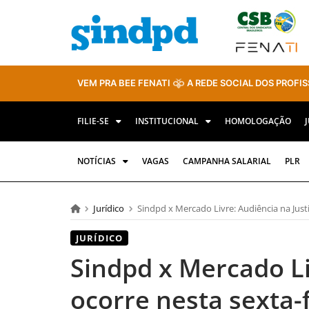
VEM PRA BEE FENATI
A REDE SOCIAL DOS PROFIS
FILIE-SE
INSTITUCIONAL
HOMOLOGAÇÃO
NOTÍCIAS
VAGAS
CAMPANHA SALARIAL
PLR
Jurídico
Sindpd x Mercado Livre: Audiência na Justi
JURÍDICO
Sindpd x Mercado Li
ocorre nesta sexta-