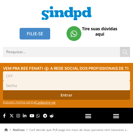
Tire suas dúvidas
FILIE-SE
aqui
VEM PRA BEE FENATI
A REDE SOCIAL DOS PROFISSIONAIS DE TI
Entrar
Esqueci minha senha
Cadastre-se
Notícias
Carf decide que PLR pago em mais de duas parcelas tem natureza salarial; entenda