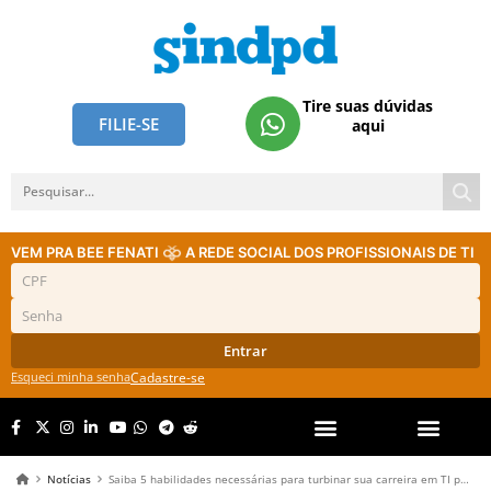
Tire suas dúvidas
FILIE-SE
aqui
VEM PRA BEE FENATI
A REDE SOCIAL DOS PROFISSIONAIS DE TI
Entrar
Esqueci minha senha
Cadastre-se
Notícias
Saiba 5 habilidades necessárias para turbinar sua carreira em TI para 2024