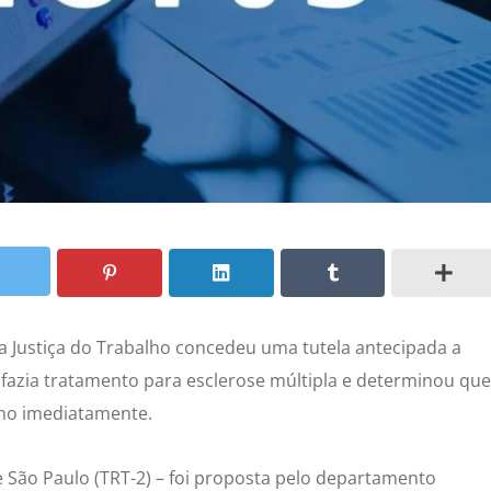
 a Justiça do Trabalho concedeu uma tutela antecipada a
fazia tratamento para esclerose múltipla e determinou que
lho imediatamente.
e São Paulo (TRT-2) – foi proposta pelo departamento