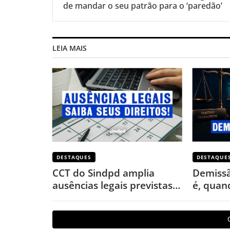
de mandar o seu patrão para o ‘paredão’
LEIA MAIS
DESTAQUES
DESTAQUE
CCT do Sindpd amplia
Demissã
ausências legais previstas
é, quand
na CLT; conheça prazos e
fazer p
condições
direitos