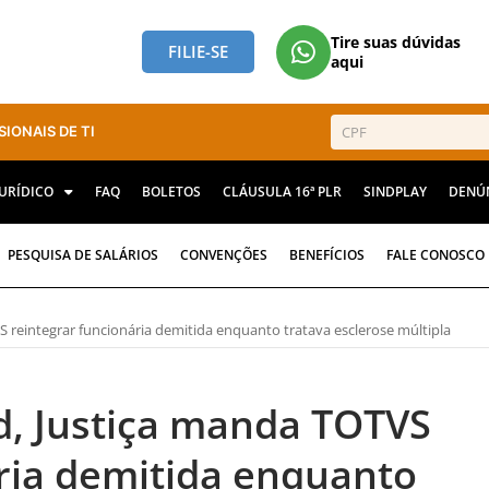
Tire suas dúvidas
FILIE-SE
aqui
SIONAIS DE TI
JURÍDICO
FAQ
BOLETOS
CLÁUSULA 16ª PLR
SINDPLAY
DENÚ
PESQUISA DE SALÁRIOS
CONVENÇÕES
BENEFÍCIOS
FALE CONOSCO
 reintegrar funcionária demitida enquanto tratava esclerose múltipla
d, Justiça manda TOTVS
ria demitida enquanto