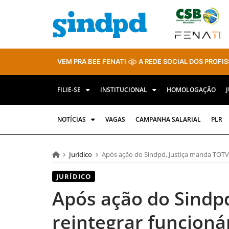
VEM PRA BEE FENATI
A REDE SOCIAL DOS PROFIS
FILIE-SE
INSTITUCIONAL
HOMOLOGAÇÃO
NOTÍCIAS
VAGAS
CAMPANHA SALARIAL
PLR
Jurídico
Após ação do Sindpd, Justiça manda TOTVS
JURÍDICO
Após ação do Sindp
reintegrar funcioná