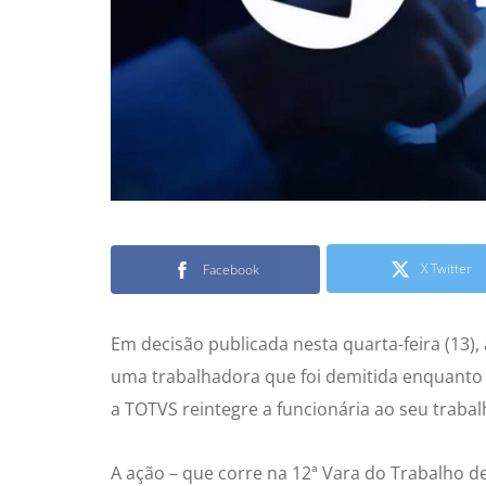
X Twitter
Facebook
Em decisão publicada nesta quarta-feira (13),
uma trabalhadora que foi demitida enquanto 
a TOTVS reintegre a funcionária ao seu traba
A ação – que corre na 12ª Vara do Trabalho d