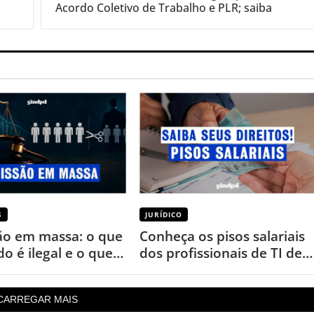
Acordo Coletivo de Trabalho e PLR; saiba
S
JURÍDICO
o em massa: o que
Conheça os pisos salariais
o é ilegal e o que
dos profissionais de TI de
ara proteger seus
São Paulo!
CARREGAR MAIS