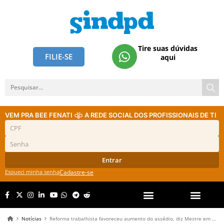
Tire suas dúvidas
FILIE-SE
aqui
VEM PRA BEE FENATI
A REDE SOCIAL DOS PROFISSIONAIS DE TI
Entrar
Esqueci minha senha
Cadastre-se
Notícias
Reforma trabalhista favoreceu aumento do assédio, diz Mestre em Direito do Trabalho