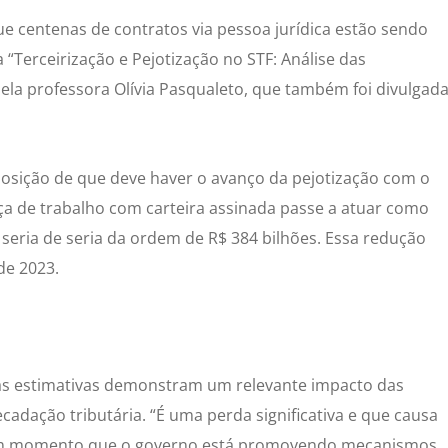
ue centenas de contratos via pessoa jurídica estão sendo
“Terceirização e Pejotização no STF: Análise das
ela professora Olívia Pasqualeto, que também foi divulgad
osição de que deve haver o avanço da pejotização com o
a de trabalho com carteira assinada passe a atuar como
 seria de seria da ordem de R$ 384 bilhões. Essa redução
de 2023.
as estimativas demonstram um relevante impacto das
adação tributária. “É uma perda significativa e que causa
 um momento que o governo está promovendo mecanismos