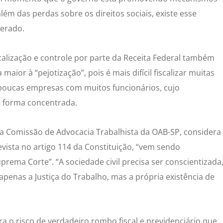
lém das perdas sobre os direitos sociais, existe esse
derado.
scalização e controle por parte da Receita Federal também
maior à “pejotização”, pois é mais difícil fiscalizar muitas
oucas empresas com muitos funcionários, cujo
e forma concentrada.
a Comissão de Advocacia Trabalhista da OAB-SP, considera
evista no artigo 114 da Constituição, “vem sendo
rema Corte”. “A sociedade civil precisa ser conscientizada
penas a Justiça do Trabalho, mas a própria existência de
a o risco de verdadeiro rombo fiscal e previdenciário que