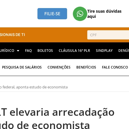
Tire suas dúvidas
FILIE-SE
aqui
SIONAIS DE TI
JURÍDICO
FAQ
BOLETOS
CLÁUSULA 16ª PLR
SINDPLAY
DENÚ
PESQUISA DE SALÁRIOS
CONVENÇÕES
BENEFÍCIOS
FALE CONOSCO
o federal, aponta estudo de economista
T elevaria arrecadação
tudo de economista