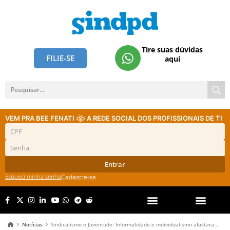
Tire suas dúvidas
FILIE-SE
aqui
VEM PRA BEE FENATI
A REDE SOCIAL DOS PROFISSIONAIS DE TI
Entrar
Esqueci minha senha
Cadastre-se
Notícias
Sindicalismo e Juventude: Informalidade e individualismo afastaram jovens de sindicatos