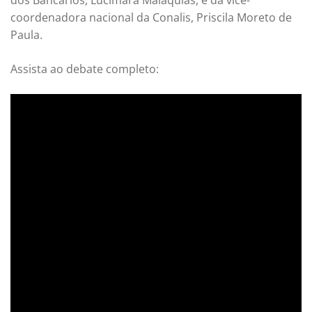
dos Bancários, Lucimara Malaquias, e da vice-
coordenadora nacional da Conalis, Priscila Moreto de
Paula.
Assista ao debate completo: