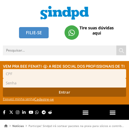
Tire suas dúvidas
FILIE-SE
aqui
VEM PRA BEE FENATI
A REDE SOCIAL DOS PROFISSIONAIS DE TI
Entrar
Esqueci minha senha
Cadastre-se
Notícias
Participe! Sindpd irá sortear pacotes na praia para sócios e contribuintes! Se inscreva!