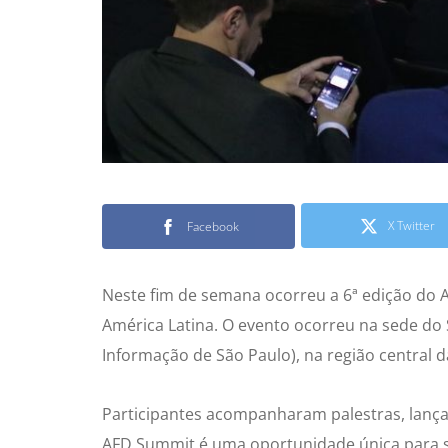
X Twitter
Facebook
Neste fim de semana ocorreu a 6ª edição do 
América Latina. O evento ocorreu na sede do
Informação de São Paulo), na região central da
Participantes acompanharam palestras, lançam
AFD Summit é uma oportunidade única para s