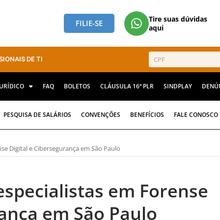
Tire suas dúvidas
FILIE-SE
aqui
SIONAIS DE TI
JURÍDICO
FAQ
BOLETOS
CLÁUSULA 16ª PLR
SINDPLAY
DENÚ
PESQUISA DE SALÁRIOS
CONVENÇÕES
BENEFÍCIOS
FALE CONOSCO
se Digital e Cibersegurança em São Paulo
specialistas em Forense
rança em São Paulo