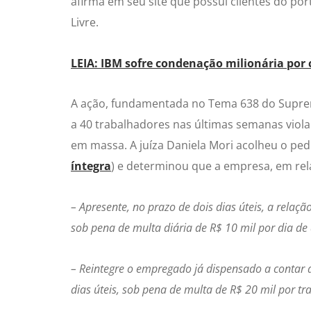
afirma em seu site que possui clientes do p
Livre.
LEIA: IBM sofre condenação milionária por c
A ação, fundamentada no Tema 638 do Suprem
a 40 trabalhadores nas últimas semanas viola 
em massa. A juíza Daniela Mori acolheu o ped
íntegra
) e determinou que a empresa, em rel
– Apresente, no prazo de dois dias úteis, a rela
sob pena de multa diária de R$ 10 mil por dia de 
– Reintegre o empregado já dispensado a contar 
dias úteis, sob pena de multa de R$ 20 mil por t