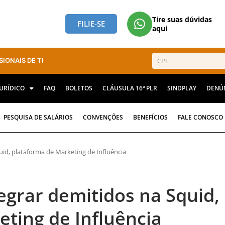
Tire suas dúvidas
FILIE-SE
aqui
SIONAIS DE TI
JURÍDICO
FAQ
BOLETOS
CLÁUSULA 16ª PLR
SINDPLAY
DENÚ
PESQUISA DE SALÁRIOS
CONVENÇÕES
BENEFÍCIOS
FALE CONOSCO
uid, plataforma de Marketing de Influência
egrar demitidos na Squid,
ting de Influência