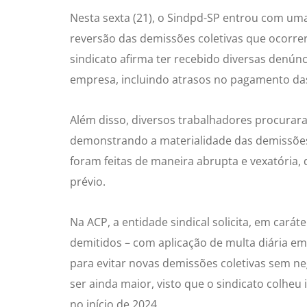
Nesta sexta (21), o Sindpd-SP entrou com uma
reversão das demissões coletivas que ocorre
sindicato afirma ter recebido diversas denún
empresa, incluindo atrasos no pagamento das 
Além disso, diversos trabalhadores procura
demonstrando a materialidade das demissões
foram feitas de maneira abrupta e vexatória,
prévio.
Na ACP, a entidade sindical solicita, em carát
demitidos – com aplicação de multa diária 
para evitar novas demissões coletivas sem 
ser ainda maior, visto que o sindicato col
no início de 2024.