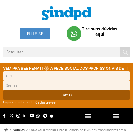
Tire suas dúvidas
FILIE-SE
aqui
VEM PRA BEE FENATI
A REDE SOCIAL DOS PROFISSIONAIS DE TI
Entrar
Esqueci minha senha
Cadastre-se
Notícias
Caixa vai distribuir lucro bilionário do FGTS aos trabalhadores em agosto; saiba quem vai receber