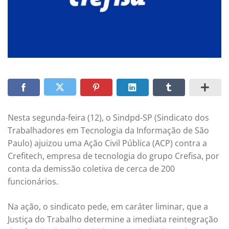
Nesta segunda-feira (12), o Sindpd-SP (Sindicato dos
Trabalhadores em Tecnologia da Informação de São
Paulo) ajuizou uma Ação Civil Pública (ACP) contra a
Crefitech, empresa de tecnologia do grupo Crefisa, por
conta da demissão coletiva de cerca de 200
funcionários.
Na ação, o sindicato pede, em caráter liminar, que a
Justiça do Trabalho determine a imediata reintegração